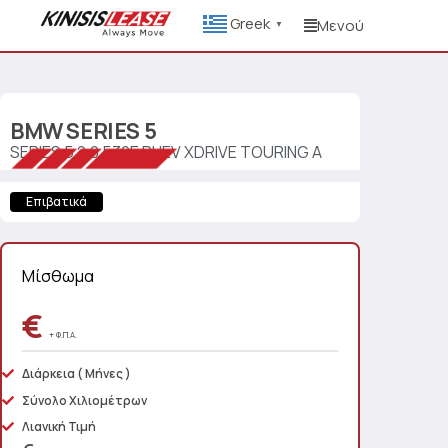
Greek
Μενού
▼
BMW
SERIES 5
SERIES 5 2.0 530E PHEV XDRIVE TOURING A
Επιβατικά
Μίσθωμα
€
+ Φ.Π.Α.
Διάρκεια
( Μήνες )
Σύνολο Χιλιομέτρων
Λιανική Τιμή