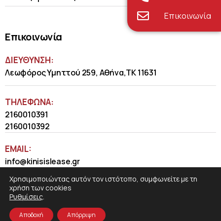
Επικοινωνία
Επικοινωνία
ΔΙΕΥΘΥΝΣΗ:
Λεωφόρος Υμηττού 259, Αθήνα,ΤΚ 11631
ΤΗΛΈΦΩΝΑ:
2160010391
2160010392
EMAIL:
info@kinisislease.gr
Χρησιμοποιώντας αυτόν τον ιστότοπο, συμφωνείτε με τη
χρήση των cookies
Ρυθμίσεις
.
Αποδοχή
Απόρριψη
COSMOTE NewSite4U
© 2026