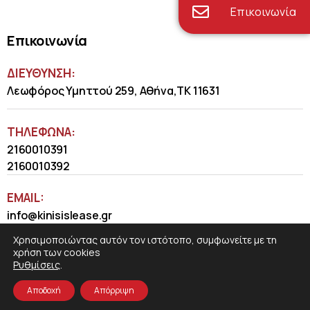
Επικοινωνία
Επικοινωνία
ΔΙΕΥΘΥΝΣΗ:
Λεωφόρος Υμηττού 259, Αθήνα,ΤΚ 11631
ΤΗΛΈΦΩΝΑ:
2160010391
2160010392
EMAIL:
info@kinisislease.gr
Χρησιμοποιώντας αυτόν τον ιστότοπο, συμφωνείτε με τη
χρήση των cookies
Ρυθμίσεις
.
Αποδοχή
Απόρριψη
COSMOTE NewSite4U
© 2026