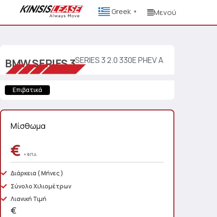
Greek
Μενού
▼
SERIES 3 2.0 330E PHEV A
BMW
SERIES 3
Επιβατικά
Μίσθωμα
€
+ Φ.Π.Α.
Διάρκεια
( Μήνες )
Σύνολο Χιλιομέτρων
Λιανική Τιμή
€