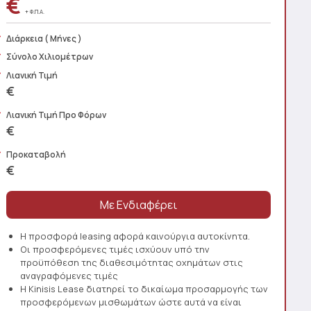
€
+ Φ.Π.Α.
Διάρκεια
( Μήνες )
Σύνολο Χιλιομέτρων
Λιανική Τιμή
€
Λιανική Τιμή Προ Φόρων
€
Προκαταβολή
€
Η προσφορά leasing αφορά καινούργια αυτοκίνητα.
Οι προσφερόμενες τιμές ισχύουν υπό την
προϋπόθεση της διαθεσιμότητας οχημάτων στις
αναγραφόμενες τιμές
Η Kinisis Lease διατηρεί το δικαίωμα προσαρμογής των
προσφερόμενων μισθωμάτων ώστε αυτά να είναι