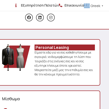
Εξυπηρέτηση Πελατών
Επικοινωνία
Greek
▼
Personal Leasing
Είμαστε εδώ για να σας καθοδηγήσουμε με
σιγουριά, να διαμορφώσουμε τη λύση που
ταιριάζει στις ανάγκες σας και να σας
εξυπηρετήσουμε όποτε χρειαστεί.
Μοιραστείτε μαζί μας την επιθυμία σας και
θα την κάνουμε πραγματικότητα.
Μίσθωμα