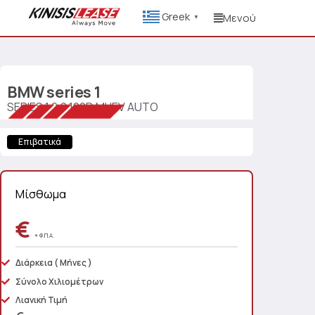
Greek
Μενού
▼
BMW
series 1
SERIES 1 2.0 120D MHEV AUTO
Επιβατικά
Μίσθωμα
€
+ Φ.Π.Α.
Διάρκεια
( Μήνες )
Σύνολο Χιλιομέτρων
Λιανική Τιμή