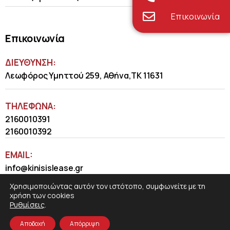
Επικοινωνία
Επικοινωνία
ΔΙΕΥΘΥΝΣΗ:
Λεωφόρος Υμηττού 259, Αθήνα,ΤΚ 11631
ΤΗΛΈΦΩΝΑ:
2160010391
2160010392
EMAIL:
info@kinisislease.gr
Χρησιμοποιώντας αυτόν τον ιστότοπο, συμφωνείτε με τη
χρήση των cookies
Ρυθμίσεις
.
Αποδοχή
Απόρριψη
COSMOTE NewSite4U
© 2026