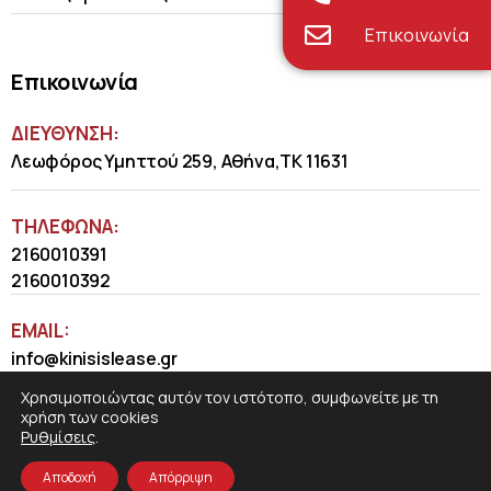
Επικοινωνία
Επικοινωνία
ΔΙΕΥΘΥΝΣΗ:
Λεωφόρος Υμηττού 259, Αθήνα,ΤΚ 11631
ΤΗΛΈΦΩΝΑ:
2160010391
2160010392
EMAIL:
info@kinisislease.gr
Χρησιμοποιώντας αυτόν τον ιστότοπο, συμφωνείτε με τη
χρήση των cookies
Ρυθμίσεις
.
Αποδοχή
Απόρριψη
COSMOTE NewSite4U
© 2026