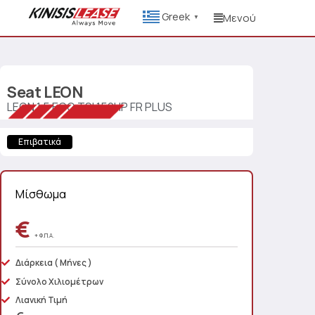
Greek
Μενού
▼
Seat
LEON
LEON 1.5 ECO TSI 150HP FR PLUS
Επιβατικά
Μίσθωμα
€
+ Φ.Π.Α.
Διάρκεια
( Μήνες )
Σύνολο Χιλιομέτρων
Λιανική Τιμή