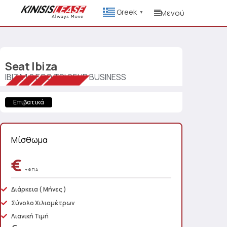
Greek
Μενού
▼
Seat
Ibiza
IBIZA 1.0 ECO TSI 95HP BUSINESS
Επιβατικά
Μίσθωμα
€
+ Φ.Π.Α.
Διάρκεια
( Μήνες )
Σύνολο Χιλιομέτρων
Λιανική Τιμή