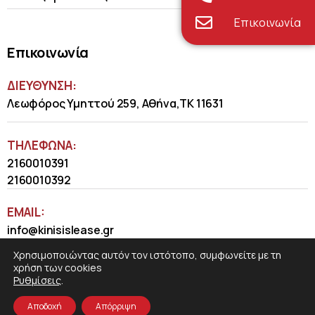
Επικοινωνία
Επικοινωνία
ΔΙΕΥΘΥΝΣΗ:
Λεωφόρος Υμηττού 259, Αθήνα,ΤΚ 11631
ΤΗΛΈΦΩΝΑ:
2160010391
2160010392
EMAIL:
info@kinisislease.gr
Χρησιμοποιώντας αυτόν τον ιστότοπο, συμφωνείτε με τη
χρήση των cookies
Ρυθμίσεις
.
Αποδοχή
Απόρριψη
COSMOTE NewSite4U
© 2026