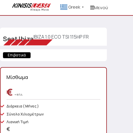
Greek
Μενού
▼
IBIZA 1.0 ECO TSI 115HP FR
Seat
Ibiza
Επιβατικά
Μίσθωμα
€
+ Φ.Π.Α.
Διάρκεια
( Μήνες )
Σύνολο Χιλιομέτρων
Λιανική Τιμή
€