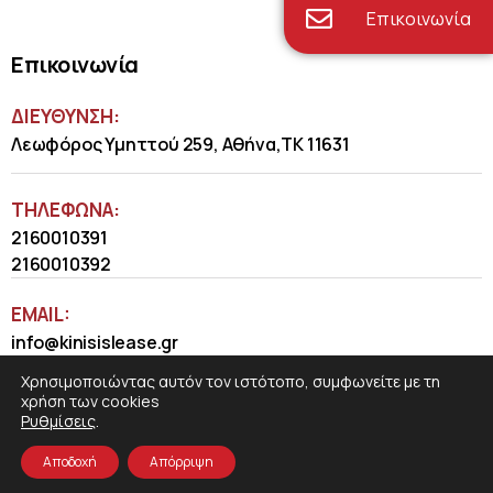
Επικοινωνία
Επικοινωνία
ΔΙΕΥΘΥΝΣΗ:
Λεωφόρος Υμηττού 259, Αθήνα,ΤΚ 11631
ΤΗΛΈΦΩΝΑ:
2160010391
2160010392
EMAIL:
info@kinisislease.gr
Χρησιμοποιώντας αυτόν τον ιστότοπο, συμφωνείτε με τη
χρήση των cookies
Ρυθμίσεις
.
Αποδοχή
Απόρριψη
COSMOTE NewSite4U
© 2026