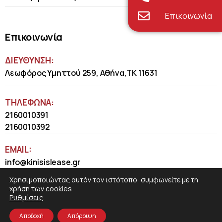
Επικοινωνία
Επικοινωνία
ΔΙΕΥΘΥΝΣΗ:
Λεωφόρος Υμηττού 259, Αθήνα,ΤΚ 11631
ΤΗΛΈΦΩΝΑ:
2160010391
2160010392
EMAIL:
info@kinisislease.gr
Χρησιμοποιώντας αυτόν τον ιστότοπο, συμφωνείτε με τη
χρήση των cookies
Ρυθμίσεις
.
Αποδοχή
Απόρριψη
COSMOTE NewSite4U
© 2026