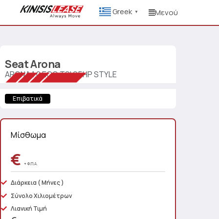
Greek
Μενού
▼
Seat
Arona
ARONA 1.0 ECO TSI 95HP STYLE
Επιβατικά
Μίσθωμα
€
+ Φ.Π.Α.
Διάρκεια
( Μήνες )
Σύνολο Χιλιομέτρων
Λιανική Τιμή