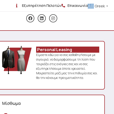
Εξυπηρέτηση Πελατών
Επικοινωνία
Greek
▼
Personal Leasing
Είμαστε εδώ για να σας καθοδηγήσουμε με
σιγουριά, να διαμορφώσουμε τη λύση που
ταιριάζει στις ανάγκες σας και να σας
εξυπηρετήσουμε όποτε χρειαστεί.
Μοιραστείτε μαζί μας την επιθυμία σας και
θα την κάνουμε πραγματικότητα.
Μίσθωμα