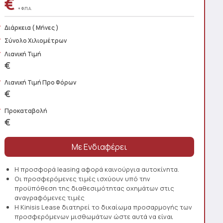
€
+ Φ.Π.Α.
Διάρκεια
( Μήνες )
Σύνολο Χιλιομέτρων
Λιανική Τιμή
€
Λιανική Τιμή Προ Φόρων
€
Προκαταβολή
€
Η προσφορά leasing αφορά καινούργια αυτοκίνητα.
Οι προσφερόμενες τιμές ισχύουν υπό την
προϋπόθεση της διαθεσιμότητας οχημάτων στις
αναγραφόμενες τιμές
Η Kinisis Lease διατηρεί το δικαίωμα προσαρμογής των
προσφερόμενων μισθωμάτων ώστε αυτά να είναι