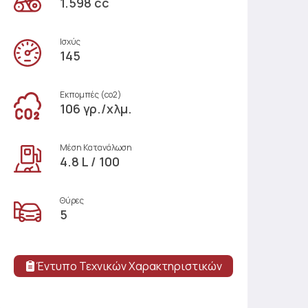
1.598 cc
Ισχύς
145
Εκπομπές (co2)
106 γρ./χλμ.
Μέση Κατανάλωση
4.8 L / 100
Θύρες
5
Έντυπο Τεχνικών Χαρακτηριστικών