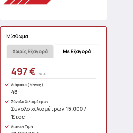
Μίσθωμα
Χωρίς Εξαγορά
Με Εξαγορά
369 €
497 €
+ Φ.Π.Α.
+ Φ.Π.Α.
Διάρκεια
( Μήνες )
( Μήνες )
48
Σύνολο Χιλιομέτρων
Σύνολο χιλιομέτρων 15.000 /
Έτος
Λιανική Τιμή