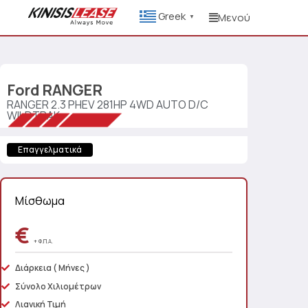
Greek
Μενού
▼
Ford
RANGER
RANGER 2.3 PHEV 281HP 4WD AUTO D/C
WILDTRAK
Επαγγελματικά
Μίσθωμα
€
+ Φ.Π.Α.
Διάρκεια
( Μήνες )
Σύνολο Χιλιομέτρων
Λιανική Τιμή