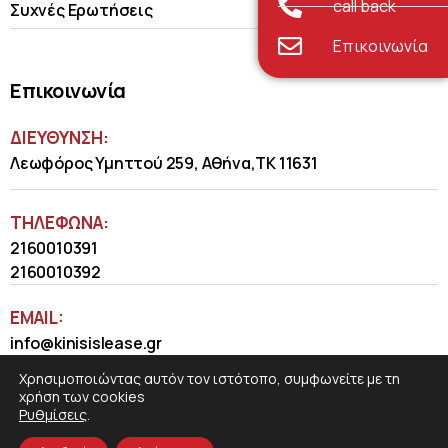
call back
Συχνές Ερωτήσεις
Επικοινωνία
Επικοινωνία
ΔΙΕΥΘΥΝΣΗ:
Λεωφόρος Υμηττού 259, Αθήνα,ΤΚ 11631
ΤΗΛΈΦΩΝΑ:
2160010391
2160010392
EMAIL:
info@kinisislease.gr
Χρησιμοποιώντας αυτόν τον ιστότοπο, συμφωνείτε με τη
χρήση των cookies
Ρυθμίσεις
.