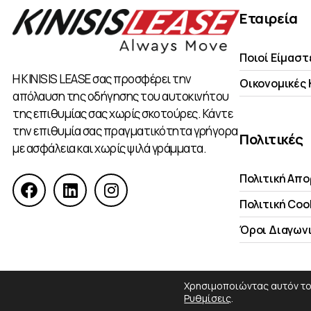
Εταιρεία
Ποιοί Είμαστ
Η KINISIS LEASE σας προσφέρει την
Οικονομικές
απόλαυση της οδήγησης του αυτοκινήτου
της επιθυμίας σας χωρίς σκοτούρες. Κάντε
την επιθυμία σας πραγματικότητα γρήγορα
Πολιτικές
με ασφάλεια και χωρίς ψιλά γράμματα.
Πολιτική Απ
Πολιτική Coo
Όροι Διαγων
Χρησιμοποιώντας αυτόν τον
COSMOTE NewSite4U
© 2026
Ρυθμίσεις
.