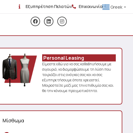
Εξυπηρέτηση Πελατών
Επικοινωνία
Greek
▼
Personal Leasing
Είμαστε εδώ για να σας καθοδηγήσουμε με
σιγουριά, να διαμορφώσουμε τη λύση που
ταιριάζει στις ανάγκες σας και να σας
εξυπηρετήσουμε όποτε χρειαστεί.
Μοιραστείτε μαζί μας την επιθυμία σας και
θα την κάνουμε πραγματικότητα.
Μίσθωμα