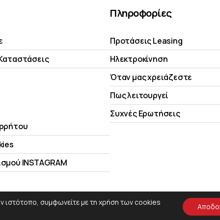
Πληροφορίες
ε
Προτάσεις Leasing
 Kαταστάσεις
Ηλεκτροκίνηση
Όταν μας χρειάζεστε
Πως λειτουργεί
Συχνές Ερωτήσεις
ορρήτου
kies
ισμού INSTAGRAM
 ιστότοπο, συμφωνείτε με τη χρήση των cookies
Αποδο