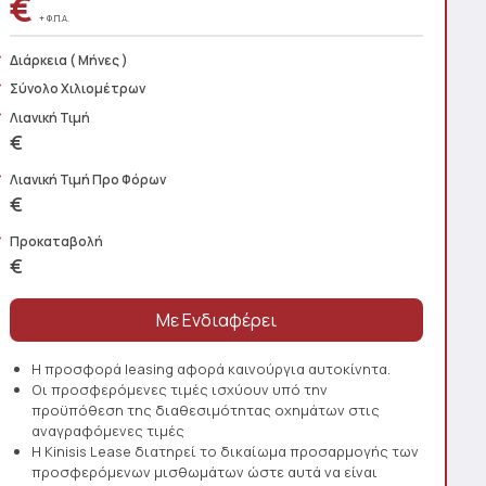
€
+ Φ.Π.Α.
Διάρκεια
( Μήνες )
Σύνολο Χιλιομέτρων
Λιανική Τιμή
€
Λιανική Τιμή Προ Φόρων
€
Προκαταβολή
€
Η προσφορά leasing αφορά καινούργια αυτοκίνητα.
Οι προσφερόμενες τιμές ισχύουν υπό την
προϋπόθεση της διαθεσιμότητας οχημάτων στις
αναγραφόμενες τιμές
Η Kinisis Lease διατηρεί το δικαίωμα προσαρμογής των
προσφερόμενων μισθωμάτων ώστε αυτά να είναι