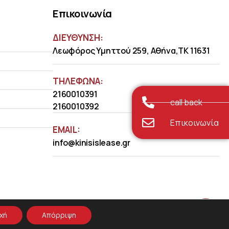
Επικοινωνία
ΔΙΕΥΘΥΝΣΗ:
Λεωφόρος Υμηττού 259, Αθήνα,ΤΚ 11631
ΤΗΛΈΦΩΝΑ:
2160010391
call back
2160010392
Επικοινωνία
EMAIL:
info@kinisislease.gr
χή
Απόρριψη