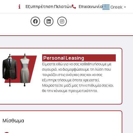
Εξυπηρέτηση Πελατών
Επικοινωνία
Greek
▼
Personal Leasing
Είμαστε εδώ για να σας καθοδηγήσουμε με
σιγουριά, να διαμορφώσουμε τη λύση που
ταιριάζει στις ανάγκες σας και να σας
εξυπηρετήσουμε όποτε χρειαστεί.
Μοιραστείτε μαζί μας την επιθυμία σας και
θα την κάνουμε πραγματικότητα.
Μίσθωμα