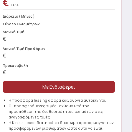
€
+ Φ.Π.Α.
Διάρκεια
( Μήνες )
Σύνολο Χιλιομέτρων
Λιανική Τιμή
€
Λιανική Τιμή Προ Φόρων
€
Προκαταβολή
€
Η προσφορά leasing αφορά καινούργια αυτοκίνητα.
Οι προσφερόμενες τιμές ισχύουν υπό την
προϋπόθεση της διαθεσιμότητας οχημάτων στις
αναγραφόμενες τιμές
Η Kinisis Lease διατηρεί το δικαίωμα προσαρμογής των
προσφερόμενων μισθωμάτων ώστε αυτά να είναι