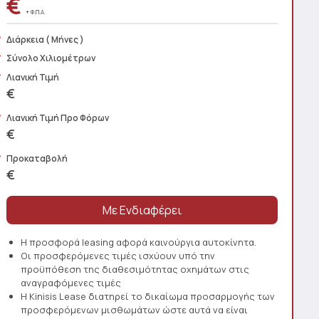
€
+ Φ.Π.Α.
Διάρκεια
( Μήνες )
Σύνολο Χιλιομέτρων
Λιανική Τιμή
€
Λιανική Τιμή Προ Φόρων
€
Προκαταβολή
€
Η προσφορά leasing αφορά καινούργια αυτοκίνητα.
Οι προσφερόμενες τιμές ισχύουν υπό την
προϋπόθεση της διαθεσιμότητας οχημάτων στις
αναγραφόμενες τιμές
Η Kinisis Lease διατηρεί το δικαίωμα προσαρμογής των
προσφερόμενων μισθωμάτων ώστε αυτά να είναι