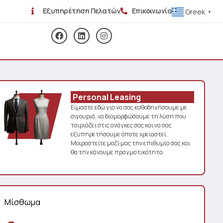
Εξυπηρέτηση Πελατών
Επικοινωνία
Greek
▼
Personal Leasing
Είμαστε εδώ για να σας καθοδηγήσουμε με
σιγουριά, να διαμορφώσουμε τη λύση που
ταιριάζει στις ανάγκες σας και να σας
εξυπηρετήσουμε όποτε χρειαστεί.
Μοιραστείτε μαζί μας την επιθυμία σας και
θα την κάνουμε πραγματικότητα.
Μίσθωμα