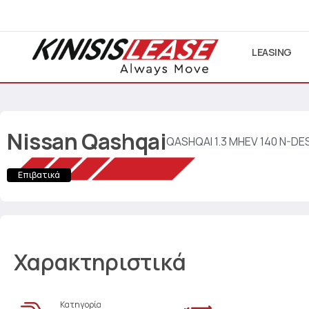
LEASING
Nissan
Qashqai
QASHQAI 1.3 MHEV 140 N-DE
Επιβατικά
Χαρακτηριστικά
Κατηγορία