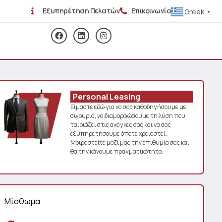
Εξυπηρέτηση Πελατών
Επικοινωνία
Greek
▼
Personal Leasing
Είμαστε εδώ για να σας καθοδηγήσουμε με
σιγουριά, να διαμορφώσουμε τη λύση που
ταιριάζει στις ανάγκες σας και να σας
εξυπηρετήσουμε όποτε χρειαστεί.
Μοιραστείτε μαζί μας την επιθυμία σας και
θα την κάνουμε πραγματικότητα.
Μίσθωμα