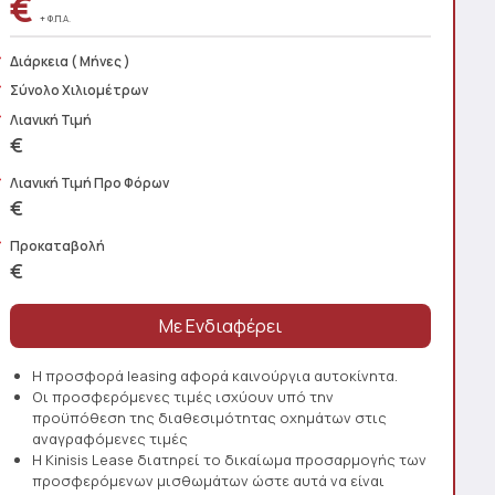
€
+ Φ.Π.Α.
Διάρκεια
( Μήνες )
Σύνολο Χιλιομέτρων
Λιανική Τιμή
€
Λιανική Τιμή Προ Φόρων
€
Προκαταβολή
€
Η προσφορά leasing αφορά καινούργια αυτοκίνητα.
Οι προσφερόμενες τιμές ισχύουν υπό την
προϋπόθεση της διαθεσιμότητας οχημάτων στις
αναγραφόμενες τιμές
Η Kinisis Lease διατηρεί το δικαίωμα προσαρμογής των
προσφερόμενων μισθωμάτων ώστε αυτά να είναι