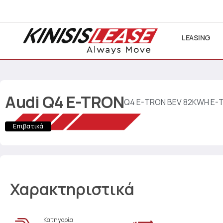
LEASING
Audi
Q4 E-TRON
Q4 E-TRON BEV 82KWH E-
Επιβατικά
Χαρακτηριστικά
Κατηγορία