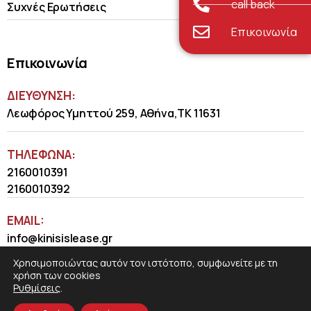
call back
Συχνές Ερωτήσεις
Επικοινωνία
Επικοινωνία
ΔΙΕΥΘΥΝΣΗ:
Λεωφόρος Υμηττού 259, Αθήνα,ΤΚ 11631
ΤΗΛΈΦΩΝΑ:
2160010391
2160010392
EMAIL:
info@kinisislease.gr
Χρησιμοποιώντας αυτόν τον ιστότοπο, συμφωνείτε με τη
χρήση των cookies
Ρυθμίσεις
.