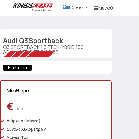
Greek
Μενού
▼
Audi
Q3 Sportback
Q3 SPORTBACK 1.5 TFSI HYBRID 150
ADVANCED S TRONIC SB
Επιβατικά
Μίσθωμα
€
+ Φ.Π.Α.
Διάρκεια
( Μήνες )
Σύνολο Χιλιομέτρων
Λιανική Τιμή