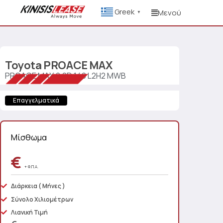
Greek
Μενού
▼
Toyota
PROACE MAX
PROACE MAX 2.2D 140 L2H2 MWB
Επαγγελματικά
Μίσθωμα
€
+ Φ.Π.Α.
Διάρκεια
( Μήνες )
Σύνολο Χιλιομέτρων
Λιανική Τιμή