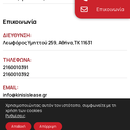
Επικοινωνία
Επικοινωνία
ΔΙΕΥΘΥΝΣΗ:
Λεωφόρος Υμηττού 259, Αθήνα,ΤΚ 11631
ΤΗΛΈΦΩΝΑ:
2160010391
2160010392
EMAIL:
info@kinisislease.gr
Χρησιμοποιώντας αυτόν τον ιστότοπο, συμφωνείτε με τη
χρήση των cookies
Ρυθμίσεις
.
Αποδοχή
Απόρριψη
COSMOTE NewSite4U
© 2026