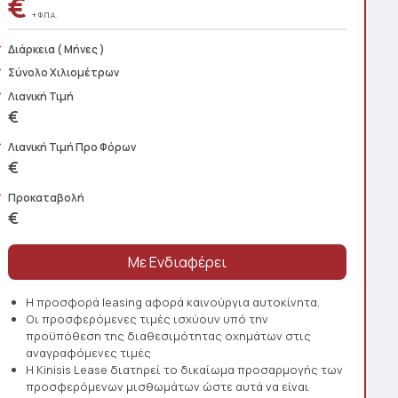
€
+ Φ.Π.Α.
Διάρκεια
( Μήνες )
Σύνολο Χιλιομέτρων
Λιανική Τιμή
€
Λιανική Τιμή Προ Φόρων
€
Προκαταβολή
€
Η προσφορά leasing αφορά καινούργια αυτοκίνητα.
Οι προσφερόμενες τιμές ισχύουν υπό την
προϋπόθεση της διαθεσιμότητας οχημάτων στις
αναγραφόμενες τιμές
Η Kinisis Lease διατηρεί το δικαίωμα προσαρμογής των
προσφερόμενων μισθωμάτων ώστε αυτά να είναι