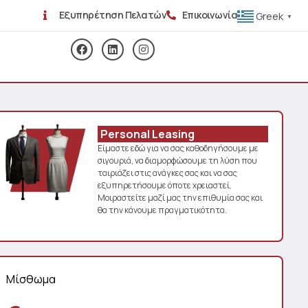
Εξυπηρέτηση Πελατών
Επικοινωνία
Greek
▼
Personal Leasing
Είμαστε εδώ για να σας καθοδηγήσουμε με
σιγουριά, να διαμορφώσουμε τη λύση που
ταιριάζει στις ανάγκες σας και να σας
εξυπηρετήσουμε όποτε χρειαστεί.
Μοιραστείτε μαζί μας την επιθυμία σας και
θα την κάνουμε πραγματικότητα.
Μίσθωμα