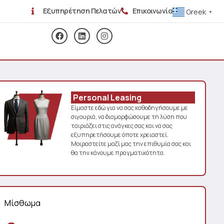
Εξυπηρέτηση Πελατών
Επικοινωνία
Greek
▼
Personal Leasing
Είμαστε εδώ για να σας καθοδηγήσουμε με
σιγουριά, να διαμορφώσουμε τη λύση που
ταιριάζει στις ανάγκες σας και να σας
εξυπηρετήσουμε όποτε χρειαστεί.
Μοιραστείτε μαζί μας την επιθυμία σας και
θα την κάνουμε πραγματικότητα.
Μίσθωμα