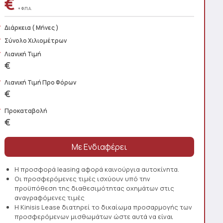
€
+ Φ.Π.Α.
Διάρκεια
( Μήνες )
Σύνολο Χιλιομέτρων
Λιανική Τιμή
€
Λιανική Τιμή Προ Φόρων
€
Προκαταβολή
€
Η προσφορά leasing αφορά καινούργια αυτοκίνητα.
Οι προσφερόμενες τιμές ισχύουν υπό την
προϋπόθεση της διαθεσιμότητας οχημάτων στις
αναγραφόμενες τιμές
Η Kinisis Lease διατηρεί το δικαίωμα προσαρμογής των
προσφερόμενων μισθωμάτων ώστε αυτά να είναι