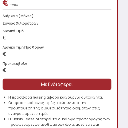
€
+ Φ.Π.Α.
Διάρκεια
( Μήνες )
Σύνολο Χιλιομέτρων
Λιανική Τιμή
€
Λιανική Τιμή Προ Φόρων
€
Προκαταβολή
€
Η προσφορά leasing αφορά καινούργια αυτοκίνητα.
Οι προσφερόμενες τιμές ισχύουν υπό την
προϋπόθεση της διαθεσιμότητας οχημάτων στις
αναγραφόμενες τιμές
Η Kinisis Lease διατηρεί το δικαίωμα προσαρμογής των
προσφερόμενων μισθωμάτων ώστε αυτά να είναι