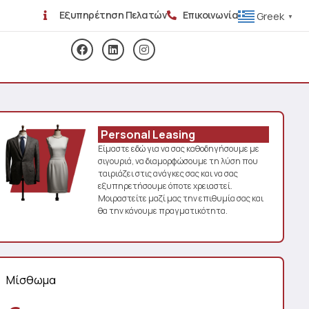
Εξυπηρέτηση Πελατών
Επικοινωνία
Greek
▼
Personal Leasing
Είμαστε εδώ για να σας καθοδηγήσουμε με
σιγουριά, να διαμορφώσουμε τη λύση που
ταιριάζει στις ανάγκες σας και να σας
εξυπηρετήσουμε όποτε χρειαστεί.
Μοιραστείτε μαζί μας την επιθυμία σας και
θα την κάνουμε πραγματικότητα.
Μίσθωμα