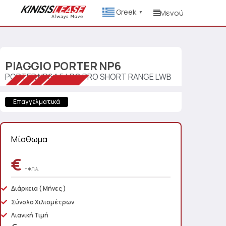
Greek
Μενού
▼
PIAGGIO
PORTER NP6
PORTER NP6 1.5 LPG PRO SHORT RANGE LWB
Επαγγελματικά
Μίσθωμα
€
+ Φ.Π.Α.
Διάρκεια
( Μήνες )
Σύνολο Χιλιομέτρων
Λιανική Τιμή