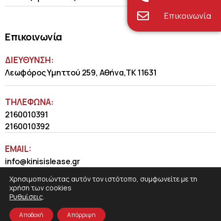
Επικοινωνία
Επικοινωνία
ΔΙΕΥΘΥΝΣΗ:
Λεωφόρος Υμηττού 259, Αθήνα,ΤΚ 11631
ΤΗΛΈΦΩΝΑ:
2160010391
2160010392
EMAIL:
info@kinisislease.gr
Χρησιμοποιώντας αυτόν τον ιστότοπο, συμφωνείτε με τη
χρήση των cookies
Ρυθμίσεις
.
Αποδοχή
Απόρριψη
COSMOTE NewSite4U
© 2026