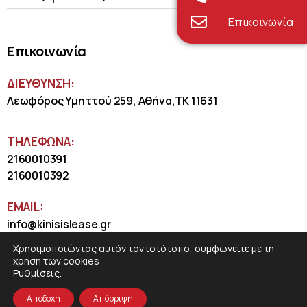
Επικοινωνία
Επικοινωνία
ΔΙΕΥΘΥΝΣΗ:
Λεωφόρος Υμηττού 259, Αθήνα,ΤΚ 11631
ΤΗΛΈΦΩΝΑ:
2160010391
2160010392
EMAIL:
info@kinisislease.gr
Χρησιμοποιώντας αυτόν τον ιστότοπο, συμφωνείτε με τη
χρήση των cookies
Ρυθμίσεις
.
Αποδοχή
Απόρριψη
COSMOTE NewSite4U
© 2026