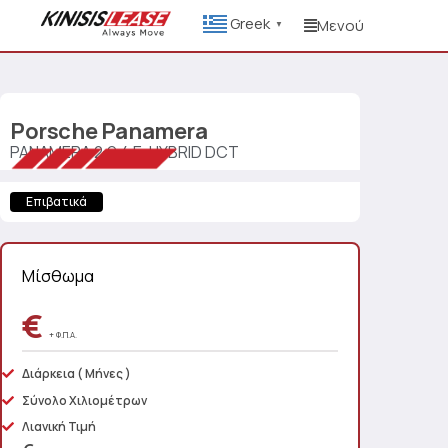
Greek
Μενού
▼
Porsche
Panamera
PANAMERA 2.9 4 E-HYBRID DCT
Επιβατικά
Μίσθωμα
€
+ Φ.Π.Α.
Διάρκεια
( Μήνες )
Σύνολο Χιλιομέτρων
Λιανική Τιμή