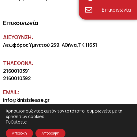
Επικοινωνία
Επικοινωνία
ΔΙΕΥΘΥΝΣΗ:
Λεωφόρος Υμηττού 259, Αθήνα,ΤΚ 11631
ΤΗΛΈΦΩΝΑ:
2160010391
2160010392
EMAIL:
info@kinisislease.gr
Χρησιμοποιώντας αυτόν τον ιστότοπο, συμφωνείτε με τη
χρήση των cookies
Ρυθμίσεις
.
Αποδοχή
Απόρριψη
COSMOTE NewSite4U
© 2026