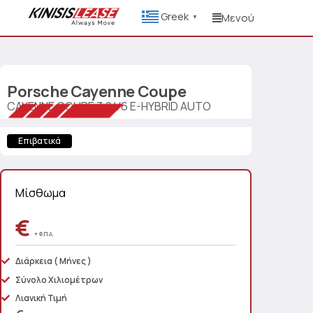
Greek
Μενού
▼
Porsche
Cayenne Coupe
CAYENNE COUPE 3.0 V6 E-HYBRID AUTO
Επιβατικά
Μίσθωμα
€
+ Φ.Π.Α.
Διάρκεια
( Μήνες )
Σύνολο Χιλιομέτρων
Λιανική Τιμή