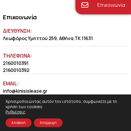
Επικοινωνία
Επικοινωνία
ΔΙΕΥΘΥΝΣΗ:
Λεωφόρος Υμηττού 259, Αθήνα,ΤΚ 11631
ΤΗΛΈΦΩΝΑ:
2160010391
2160010392
EMAIL:
info@kinisislease.gr
Χρησιμοποιώντας αυτόν τον ιστότοπο, συμφωνείτε με τη
χρήση των cookies
Ρυθμίσεις
.
Αποδοχή
Απόρριψη
COSMOTE NewSite4U
© 2026