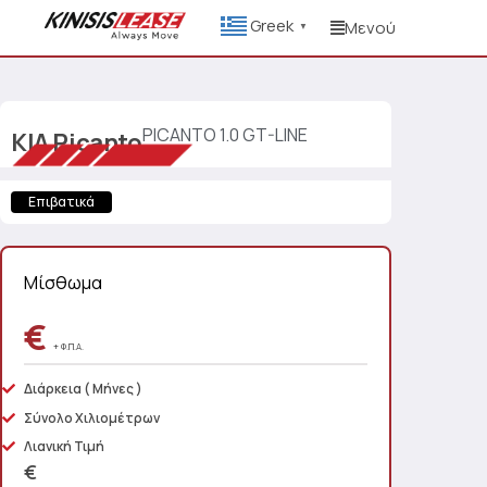
Greek
Μενού
▼
PICANTO 1.0 GT-LINE
KIA
Picanto
Επιβατικά
Μίσθωμα
€
+ Φ.Π.Α.
Διάρκεια
( Μήνες )
Σύνολο Χιλιομέτρων
Λιανική Τιμή
€