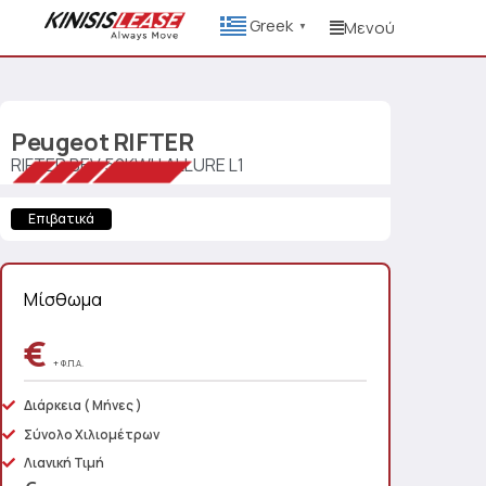
Greek
Μενού
▼
Peugeot
RIFTER
RIFTER BEV 50KWH ALLURE L1
Επιβατικά
Μίσθωμα
€
+ Φ.Π.Α.
Διάρκεια
( Μήνες )
Σύνολο Χιλιομέτρων
Λιανική Τιμή