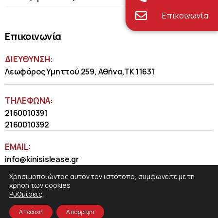
Επικοινωνία
Επικοινωνία
ΔΙΕΥΘΥΝΣΗ:
Λεωφόρος Υμηττού 259, Αθήνα,ΤΚ 11631
ΤΗΛΈΦΩΝΑ:
2160010391
2160010392
EMAIL:
info@kinisislease.gr
Χρησιμοποιώντας αυτόν τον ιστότοπο, συμφωνείτε με τη
χρήση των cookies
Ρυθμίσεις
.
Αποδοχή
Απόρριψη
COSMOTE NewSite4U
© 2026