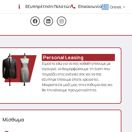
Εξυπηρέτηση Πελατών
Επικοινωνία
Greek
▼
Personal Leasing
Είμαστε εδώ για να σας καθοδηγήσουμε με
σιγουριά, να διαμορφώσουμε τη λύση που
ταιριάζει στις ανάγκες σας και να σας
εξυπηρετήσουμε όποτε χρειαστεί.
Μοιραστείτε μαζί μας την επιθυμία σας και
θα την κάνουμε πραγματικότητα.
Μίσθωμα