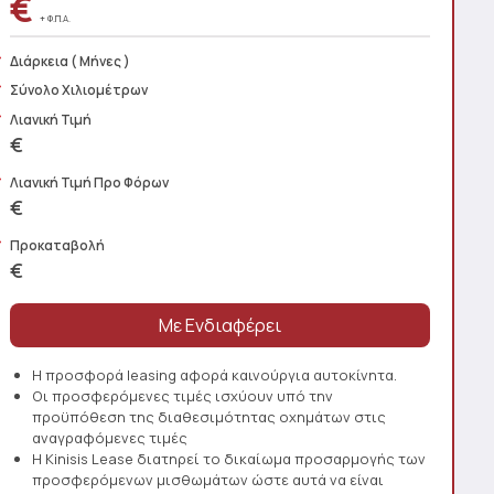
€
+ Φ.Π.Α.
Διάρκεια
( Μήνες )
Σύνολο Χιλιομέτρων
Λιανική Τιμή
€
Λιανική Τιμή Προ Φόρων
€
Προκαταβολή
€
Η προσφορά leasing αφορά καινούργια αυτοκίνητα.
Οι προσφερόμενες τιμές ισχύουν υπό την
προϋπόθεση της διαθεσιμότητας οχημάτων στις
αναγραφόμενες τιμές
Η Kinisis Lease διατηρεί το δικαίωμα προσαρμογής των
προσφερόμενων μισθωμάτων ώστε αυτά να είναι