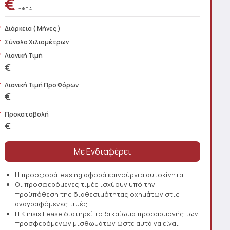
€
+ Φ.Π.Α.
Διάρκεια
( Μήνες )
Σύνολο Χιλιομέτρων
Λιανική Τιμή
€
Λιανική Τιμή Προ Φόρων
€
Προκαταβολή
€
Η προσφορά leasing αφορά καινούργια αυτοκίνητα.
Οι προσφερόμενες τιμές ισχύουν υπό την
προϋπόθεση της διαθεσιμότητας οχημάτων στις
αναγραφόμενες τιμές
Η Kinisis Lease διατηρεί το δικαίωμα προσαρμογής των
προσφερόμενων μισθωμάτων ώστε αυτά να είναι