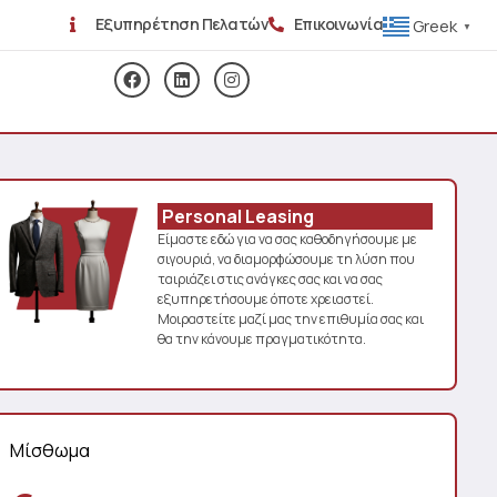
Εξυπηρέτηση Πελατών
Επικοινωνία
Greek
▼
Personal Leasing
Είμαστε εδώ για να σας καθοδηγήσουμε με
σιγουριά, να διαμορφώσουμε τη λύση που
ταιριάζει στις ανάγκες σας και να σας
εξυπηρετήσουμε όποτε χρειαστεί.
Μοιραστείτε μαζί μας την επιθυμία σας και
θα την κάνουμε πραγματικότητα.
Μίσθωμα