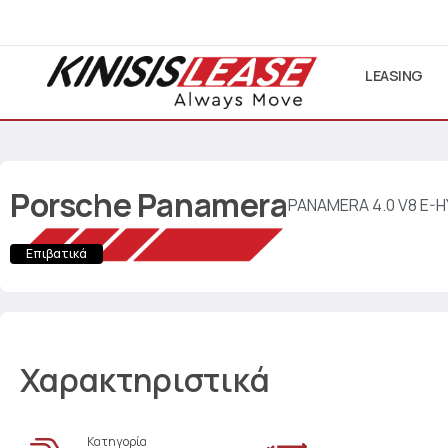
LEASING
Porsche
Panamera
PANAMERA 4.0 V8 E-
Επιβατικά
Χαρακτηριστικά
Κατηγορία