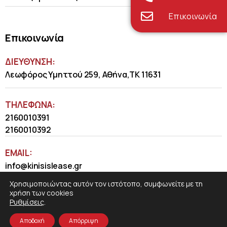
Επικοινωνία
Επικοινωνία
ΔΙΕΥΘΥΝΣΗ:
Λεωφόρος Υμηττού 259, Αθήνα,ΤΚ 11631
ΤΗΛΈΦΩΝΑ:
2160010391
2160010392
EMAIL:
info@kinisislease.gr
Χρησιμοποιώντας αυτόν τον ιστότοπο, συμφωνείτε με τη
χρήση των cookies
Ρυθμίσεις
.
Αποδοχή
Απόρριψη
COSMOTE NewSite4U
© 2026