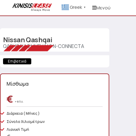
Greek
Μενού
▼
Nissan
Qashqai
QASHQAI 1.3 MHEV 140 N-CONNECTA
Επιβατικά
Μίσθωμα
€
+ Φ.Π.Α.
Διάρκεια
( Μήνες )
Σύνολο Χιλιομέτρων
Λιανική Τιμή