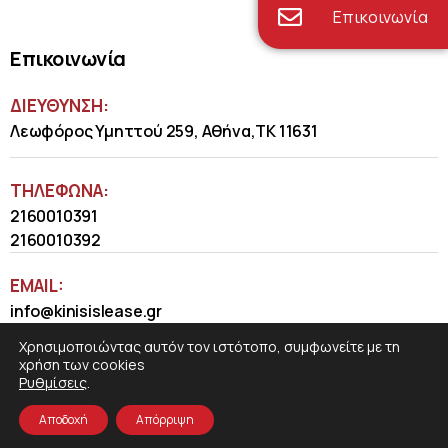
Επικοινωνία
Επικοινωνία
ΔΙΕΥΘΥΝΣΗ:
Λεωφόρος Υμηττού 259, Αθήνα,ΤΚ 11631
ΤΗΛΈΦΩΝΑ:
2160010391
2160010392
EMAIL:
info@kinisislease.gr
Χρησιμοποιώντας αυτόν τον ιστότοπο, συμφωνείτε με τη
χρήση των cookies
Ρυθμίσεις
.
Αποδοχή
Απόρριψη
COSMOTE NewSite4U
© 2026