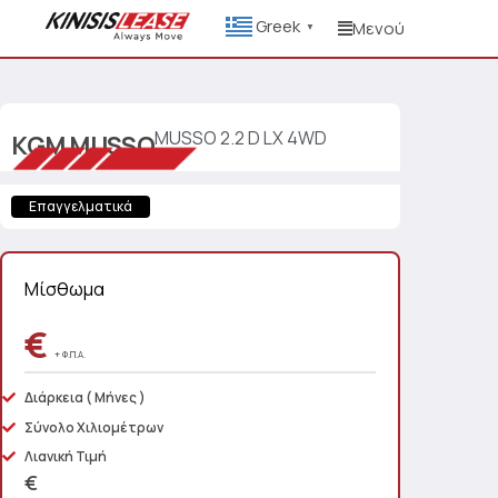
Greek
Μενού
▼
MUSSO 2.2 D LX 4WD
KGM
MUSSO
Επαγγελματικά
Μίσθωμα
€
+ Φ.Π.Α.
Διάρκεια
( Μήνες )
Σύνολο Χιλιομέτρων
Λιανική Τιμή
€