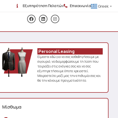
Εξυπηρέτηση Πελατών
Επικοινωνία
Greek
▼
Personal Leasing
Είμαστε εδώ για να σας καθοδηγήσουμε με
σιγουριά, να διαμορφώσουμε τη λύση που
ταιριάζει στις ανάγκες σας και να σας
εξυπηρετήσουμε όποτε χρειαστεί.
Μοιραστείτε μαζί μας την επιθυμία σας και
θα την κάνουμε πραγματικότητα.
Μίσθωμα