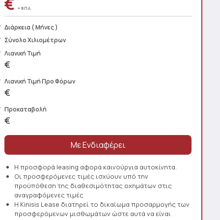
€
+ Φ.Π.Α.
Διάρκεια
( Μήνες )
Σύνολο Χιλιομέτρων
Λιανική Τιμή
€
Λιανική Τιμή Προ Φόρων
€
Προκαταβολή
€
Η προσφορά leasing αφορά καινούργια αυτοκίνητα.
Οι προσφερόμενες τιμές ισχύουν υπό την
προϋπόθεση της διαθεσιμότητας οχημάτων στις
αναγραφόμενες τιμές
Η Kinisis Lease διατηρεί το δικαίωμα προσαρμογής των
προσφερόμενων μισθωμάτων ώστε αυτά να είναι