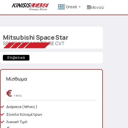
Greek
Μενού
▼
Mitsubishi
Space Star
SPACE STAR 1.2 INTENSE CVT
Επιβατικά
Μίσθωμα
€
+ Φ.Π.Α.
Διάρκεια
( Μήνες )
Σύνολο Χιλιομέτρων
Λιανική Τιμή