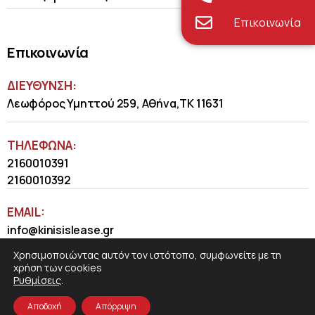
Επικοινωνία
Επικοινωνία
ΔΙΕΥΘΥΝΣΗ:
Λεωφόρος Υμηττού 259, Αθήνα,ΤΚ 11631
ΤΗΛΈΦΩΝΑ:
2160010391
2160010392
EMAIL:
info@kinisislease.gr
Χρησιμοποιώντας αυτόν τον ιστότοπο, συμφωνείτε με τη
χρήση των cookies
Ρυθμίσεις
.
Αποδοχή
Απόρριψη
COSMOTE NewSite4U
© 2026