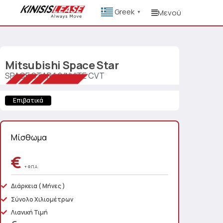
Greek
Μενού
▼
Mitsubishi
Space Star
SPACE STAR 1.2 INVITE CVT
Επιβατικά
Μίσθωμα
€
+ Φ.Π.Α.
Διάρκεια
( Μήνες )
Σύνολο Χιλιομέτρων
Λιανική Τιμή