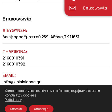
Επικοινωνία
Επικοινωνία
ΔΙΕΥΘΥΝΣΗ:
Λεωφόρος Υμηττού 259, Αθήνα,ΤΚ 11631
ΤΗΛΈΦΩΝΑ:
2160010391
2160010392
EMAIL:
info@kinisislease.gr
Χρησιμοποιώντας αυτόν τον ιστότοπο, συμφωνείτε με τη
χρήση των cookies
Ρυθμίσεις
.
Αποδοχή
Απόρριψη
COSMOTE NewSite4U
© 2026