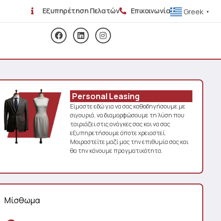
Εξυπηρέτηση Πελατών
Επικοινωνία
Greek
▼
Personal Leasing
Είμαστε εδώ για να σας καθοδηγήσουμε με
σιγουριά, να διαμορφώσουμε τη λύση που
ταιριάζει στις ανάγκες σας και να σας
εξυπηρετήσουμε όποτε χρειαστεί.
Μοιραστείτε μαζί μας την επιθυμία σας και
θα την κάνουμε πραγματικότητα.
Μίσθωμα