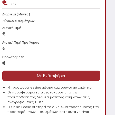
€
+ Φ.Π.Α.
Διάρκεια
( Μήνες )
Σύνολο Χιλιομέτρων
Λιανική Τιμή
€
Λιανική Τιμή Προ Φόρων
€
Προκαταβολή
€
Η προσφορά leasing αφορά καινούργια αυτοκίνητα.
Οι προσφερόμενες τιμές ισχύουν υπό την
προϋπόθεση της διαθεσιμότητας οχημάτων στις
αναγραφόμενες τιμές
Η Kinisis Lease διατηρεί το δικαίωμα προσαρμογής των
προσφερόμενων μισθωμάτων ώστε αυτά να είναι