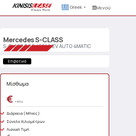
Greek
Μενού
▼
Mercedes
S-CLASS
S-CLASS 3.0 S 450 MHEV AUTO 4MATIC
Επιβατικά
Μίσθωμα
€
+ Φ.Π.Α.
Διάρκεια
( Μήνες )
Σύνολο Χιλιομέτρων
Λιανική Τιμή