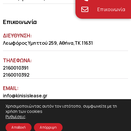
Επικοινωνία
Επικοινωνία
ΔΙΕΥΘΥΝΣΗ:
Λεωφόρος Υμηττού 259, Αθήνα,ΤΚ 11631
ΤΗΛΈΦΩΝΑ:
2160010391
2160010392
EMAIL:
info@kinisislease.gr
Χρησιμοποιώντας αυτόν τον ιστότοπο, συμφωνείτε με τη
χρήση των cookies
Ρυθμίσεις
.
Αποδοχή
Απόρριψη
COSMOTE NewSite4U
© 2026