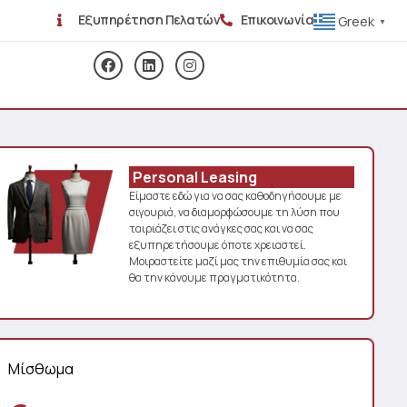
Εξυπηρέτηση Πελατών
Επικοινωνία
Greek
▼
Personal Leasing
Είμαστε εδώ για να σας καθοδηγήσουμε με
σιγουριά, να διαμορφώσουμε τη λύση που
ταιριάζει στις ανάγκες σας και να σας
εξυπηρετήσουμε όποτε χρειαστεί.
Μοιραστείτε μαζί μας την επιθυμία σας και
θα την κάνουμε πραγματικότητα.
Μίσθωμα