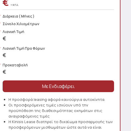
€
+ Φ.Π.Α.
Διάρκεια
( Μήνες )
Σύνολο Χιλιομέτρων
Λιανική Τιμή
€
Λιανική Τιμή Προ Φόρων
€
Προκαταβολή
€
Η προσφορά leasing αφορά καινούργια αυτοκίνητα.
Οι προσφερόμενες τιμές ισχύουν υπό την
προϋπόθεση της διαθεσιμότητας οχημάτων στις
αναγραφόμενες τιμές
Η Kinisis Lease διατηρεί το δικαίωμα προσαρμογής των
προσφερόμενων μισθωμάτων ώστε αυτά να είναι