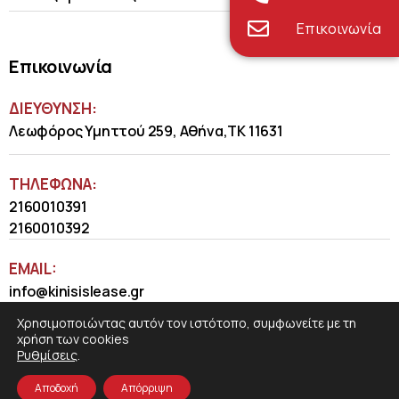
Επικοινωνία
Επικοινωνία
ΔΙΕΥΘΥΝΣΗ:
Λεωφόρος Υμηττού 259, Αθήνα,ΤΚ 11631
ΤΗΛΈΦΩΝΑ:
2160010391
2160010392
EMAIL:
info@kinisislease.gr
Χρησιμοποιώντας αυτόν τον ιστότοπο, συμφωνείτε με τη
χρήση των cookies
Ρυθμίσεις
.
Αποδοχή
Απόρριψη
COSMOTE NewSite4U
© 2026