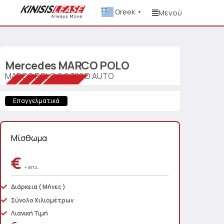
Greek
Μενού
▼
Mercedes
MARCO POLO
MARCO POLO 2.0 300 D AUTO
Επαγγελματικά
Μίσθωμα
€
+ Φ.Π.Α.
Διάρκεια
( Μήνες )
Σύνολο Χιλιομέτρων
Λιανική Τιμή