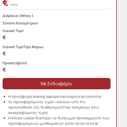
€
+ Φ.Π.Α.
Διάρκεια
( Μήνες )
Σύνολο Χιλιομέτρων
Λιανική Τιμή
€
Λιανική Τιμή Προ Φόρων
€
Προκαταβολή
€
Η προσφορά leasing αφορά καινούργια αυτοκίνητα.
Οι προσφερόμενες τιμές ισχύουν υπό την
προϋπόθεση της διαθεσιμότητας οχημάτων στις
αναγραφόμενες τιμές
Η Kinisis Lease διατηρεί το δικαίωμα προσαρμογής των
προσφερόμενων μισθωμάτων ώστε αυτά να είναι