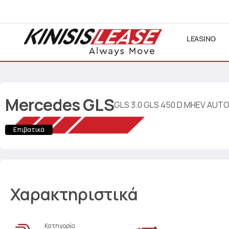
LEASING
Mercedes
GLS
GLS 3.0 GLS 450 D MHEV AUT
Επιβατικά
Χαρακτηριστικά
Κατηγορία