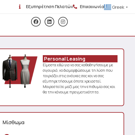
Εξυπηρέτηση Πελατών
Επικοινωνία
Greek
▼
Personal Leasing
Είμαστε εδώ για να σας καθοδηγήσουμε με
σιγουριά, να διαμορφώσουμε τη λύση που
ταιριάζει στις ανάγκες σας και να σας
εξυπηρετήσουμε όποτε χρειαστεί.
Μοιραστείτε μαζί μας την επιθυμία σας και
θα την κάνουμε πραγματικότητα.
Μίσθωμα