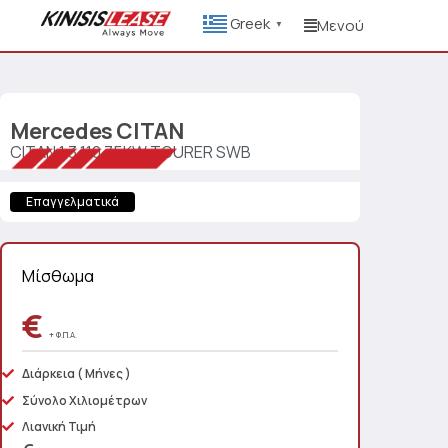
Greek
Μενού
▼
Mercedes
CITAN
CITAN 1.3 110 75KW TOURER SWB
Επαγγελματικά
Μίσθωμα
€
+ Φ.Π.Α.
Διάρκεια
( Μήνες )
Σύνολο Χιλιομέτρων
Λιανική Τιμή