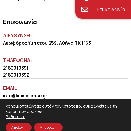
Επικοινωνία
Επικοινωνία
ΔΙΕΥΘΥΝΣΗ:
Λεωφόρος Υμηττού 259, Αθήνα,ΤΚ 11631
ΤΗΛΈΦΩΝΑ:
2160010391
2160010392
EMAIL:
info@kinisislease.gr
Χρησιμοποιώντας αυτόν τον ιστότοπο, συμφωνείτε με τη
χρήση των cookies
Ρυθμίσεις
.
Αποδοχή
Απόρριψη
COSMOTE NewSite4U
© 2026