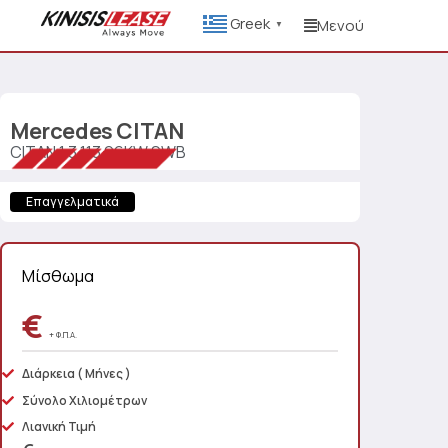
Greek
Μενού
▼
Mercedes
CITAN
CITAN 1.3 113 96KW SWB
Επαγγελματικά
Μίσθωμα
€
+ Φ.Π.Α.
Διάρκεια
( Μήνες )
Σύνολο Χιλιομέτρων
Λιανική Τιμή