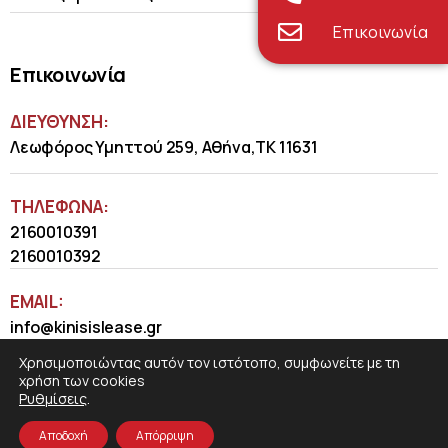
Επικοινωνία
Επικοινωνία
ΔΙΕΥΘΥΝΣΗ:
Λεωφόρος Υμηττού 259, Αθήνα,ΤΚ 11631
ΤΗΛΈΦΩΝΑ:
2160010391
2160010392
EMAIL:
info@kinisislease.gr
Χρησιμοποιώντας αυτόν τον ιστότοπο, συμφωνείτε με τη
χρήση των cookies
Ρυθμίσεις
.
Αποδοχή
Απόρριψη
COSMOTE NewSite4U
© 2026