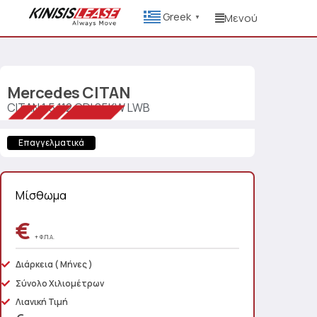
Greek
Μενού
▼
Mercedes
CITAN
CITAN 1.5 112 CDI 85KW LWB
Επαγγελματικά
Μίσθωμα
€
+ Φ.Π.Α.
Διάρκεια
( Μήνες )
Σύνολο Χιλιομέτρων
Λιανική Τιμή