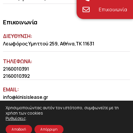
Επικοινωνία
Επικοινωνία
ΔΙΕΥΘΥΝΣΗ:
Λεωφόρος Υμηττού 259, Αθήνα,ΤΚ 11631
ΤΗΛΈΦΩΝΑ:
2160010391
2160010392
EMAIL:
info@kinisislease.gr
Χρησιμοποιώντας αυτόν τον ιστότοπο, συμφωνείτε με τη
χρήση των cookies
Ρυθμίσεις
.
Αποδοχή
Απόρριψη
COSMOTE NewSite4U
© 2026