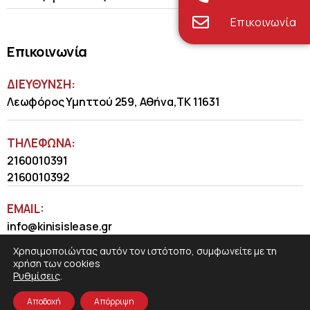
Επικοινωνία
Επικοινωνία
ΔΙΕΥΘΥΝΣΗ:
Λεωφόρος Υμηττού 259, Αθήνα,ΤΚ 11631
ΤΗΛΈΦΩΝΑ:
2160010391
2160010392
EMAIL:
info@kinisislease.gr
Χρησιμοποιώντας αυτόν τον ιστότοπο, συμφωνείτε με τη
χρήση των cookies
Ρυθμίσεις
.
Αποδοχή
Απόρριψη
COSMOTE NewSite4U
© 2026