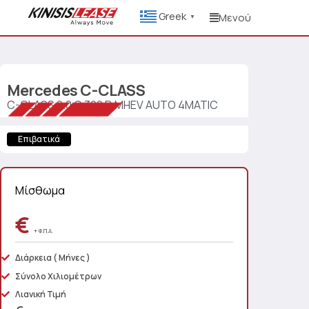
Greek
Μενού
▼
Mercedes
C-CLASS
C-CLASS 2.0 C 300 D MHEV AUTO 4MATIC
Επιβατικά
Μίσθωμα
€
+ Φ.Π.Α.
Διάρκεια
( Μήνες )
Σύνολο Χιλιομέτρων
Λιανική Τιμή