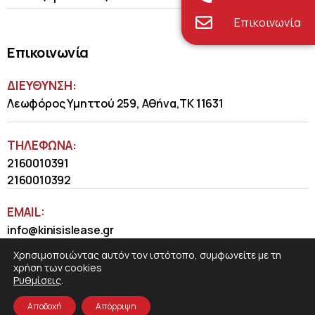
Επικοινωνία
Επικοινωνία
ΔΙΕΥΘΥΝΣΗ:
Λεωφόρος Υμηττού 259, Αθήνα,ΤΚ 11631
ΤΗΛΈΦΩΝΑ:
2160010391
2160010392
EMAIL:
info@kinisislease.gr
Χρησιμοποιώντας αυτόν τον ιστότοπο, συμφωνείτε με τη
χρήση των cookies
Ρυθμίσεις
.
Αποδοχή
Απόρριψη
COSMOTE NewSite4U
© 2026