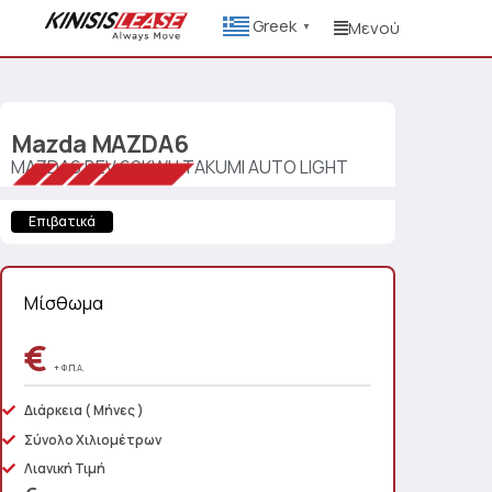
Greek
Μενού
▼
Mazda
MAZDA6
MAZDA6 BEV 69KWH TAKUMI AUTO LIGHT
Επιβατικά
Μίσθωμα
€
+ Φ.Π.Α.
Διάρκεια
( Μήνες )
Σύνολο Χιλιομέτρων
Λιανική Τιμή