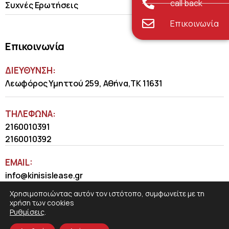
call back
Συχνές Ερωτήσεις
Επικοινωνία
Επικοινωνία
ΔΙΕΥΘΥΝΣΗ:
Λεωφόρος Υμηττού 259, Αθήνα,ΤΚ 11631
ΤΗΛΈΦΩΝΑ:
2160010391
2160010392
EMAIL:
info@kinisislease.gr
Χρησιμοποιώντας αυτόν τον ιστότοπο, συμφωνείτε με τη
χρήση των cookies
Ρυθμίσεις
.