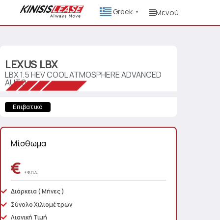
Greek
Μενού
▼
LEXUS
LBX
LBX 1.5 HEV COOL ATMOSPHERE ADVANCED
AUTO
Επιβατικά
Μίσθωμα
€
+ Φ.Π.Α.
Διάρκεια
( Μήνες )
Σύνολο Χιλιομέτρων
Λιανική Τιμή