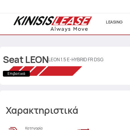
LEASING
Seat
LEON
LEON 1.5 E-HYBRID FR DSG
Επιβατικά
Χαρακτηριστικά
Κατηγορία