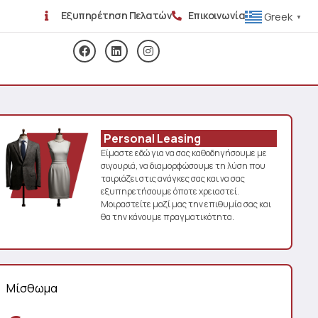
Εξυπηρέτηση Πελατών
Επικοινωνία
Greek
▼
Personal Leasing
Είμαστε εδώ για να σας καθοδηγήσουμε με
σιγουριά, να διαμορφώσουμε τη λύση που
ταιριάζει στις ανάγκες σας και να σας
εξυπηρετήσουμε όποτε χρειαστεί.
Μοιραστείτε μαζί μας την επιθυμία σας και
θα την κάνουμε πραγματικότητα.
Μίσθωμα