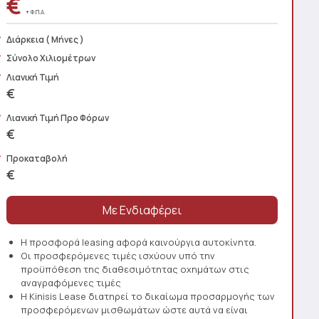
€
+ Φ.Π.Α.
Διάρκεια
( Μήνες )
Σύνολο Χιλιομέτρων
Λιανική Τιμή
€
Λιανική Τιμή Προ Φόρων
€
Προκαταβολή
€
Η προσφορά leasing αφορά καινούργια αυτοκίνητα.
Οι προσφερόμενες τιμές ισχύουν υπό την
προϋπόθεση της διαθεσιμότητας οχημάτων στις
αναγραφόμενες τιμές
Η Kinisis Lease διατηρεί το δικαίωμα προσαρμογής των
προσφερόμενων μισθωμάτων ώστε αυτά να είναι