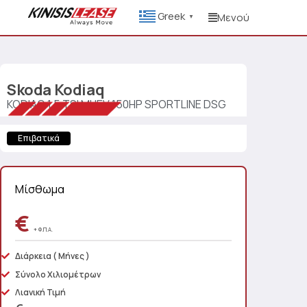
Greek
Μενού
▼
Skoda
Kodiaq
KODIAQ 1.5 TSI MHEV 150HP SPORTLINE DSG
Επιβατικά
Μίσθωμα
€
+ Φ.Π.Α.
Διάρκεια
( Μήνες )
Σύνολο Χιλιομέτρων
Λιανική Τιμή