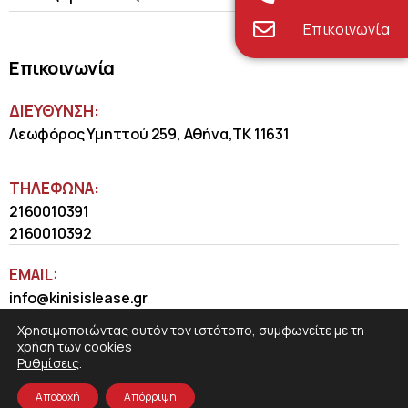
Επικοινωνία
Επικοινωνία
ΔΙΕΥΘΥΝΣΗ:
Λεωφόρος Υμηττού 259, Αθήνα,ΤΚ 11631
ΤΗΛΈΦΩΝΑ:
2160010391
2160010392
EMAIL:
info@kinisislease.gr
Χρησιμοποιώντας αυτόν τον ιστότοπο, συμφωνείτε με τη
χρήση των cookies
Ρυθμίσεις
.
Αποδοχή
Απόρριψη
COSMOTE NewSite4U
© 2026