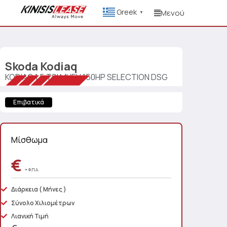
Greek
Μενού
▼
Skoda
Kodiaq
KODIAQ 1.5 TSI MHEV 150HP SELECTION DSG
Επιβατικά
Μίσθωμα
€
+ Φ.Π.Α.
Διάρκεια
( Μήνες )
Σύνολο Χιλιομέτρων
Λιανική Τιμή