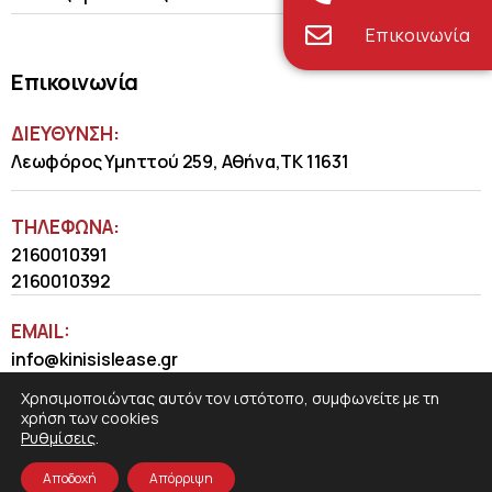
Επικοινωνία
Επικοινωνία
ΔΙΕΥΘΥΝΣΗ:
Λεωφόρος Υμηττού 259, Αθήνα,ΤΚ 11631
ΤΗΛΈΦΩΝΑ:
2160010391
2160010392
EMAIL:
info@kinisislease.gr
Χρησιμοποιώντας αυτόν τον ιστότοπο, συμφωνείτε με τη
χρήση των cookies
Ρυθμίσεις
.
Αποδοχή
Απόρριψη
COSMOTE NewSite4U
© 2026