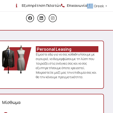
Εξυπηρέτηση Πελατών
Επικοινωνία
Greek
▼
Personal Leasing
Είμαστε εδώ για να σας καθοδηγήσουμε με
σιγουριά, να διαμορφώσουμε τη λύση που
ταιριάζει στις ανάγκες σας και να σας
εξυπηρετήσουμε όποτε χρειαστεί.
Μοιραστείτε μαζί μας την επιθυμία σας και
θα την κάνουμε πραγματικότητα.
Μίσθωμα