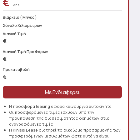
€
+ Φ.Π.Α.
Διάρκεια
( Μήνες )
Σύνολο Χιλιομέτρων
Λιανική Τιμή
€
Λιανική Τιμή Προ Φόρων
€
Προκαταβολή
€
Η προσφορά leasing αφορά καινούργια αυτοκίνητα.
Οι προσφερόμενες τιμές ισχύουν υπό την
προϋπόθεση της διαθεσιμότητας οχημάτων στις
αναγραφόμενες τιμές
Η Kinisis Lease διατηρεί το δικαίωμα προσαρμογής των
προσφερόμενων μισθωμάτων ώστε αυτά να είναι