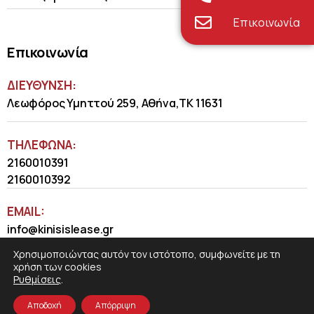
Επικοινωνία
Επικοινωνία
ΔΙΕΥΘΥΝΣΗ:
Λεωφόρος Υμηττού 259, Αθήνα,ΤΚ 11631
ΤΗΛΈΦΩΝΑ:
2160010391
2160010392
EMAIL:
info@kinisislease.gr
Χρησιμοποιώντας αυτόν τον ιστότοπο, συμφωνείτε με τη
χρήση των cookies
Ρυθμίσεις
.
Αποδοχή
Απόρριψη
COSMOTE NewSite4U
© 2026