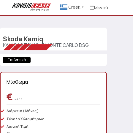
Greek
Μενού
▼
Skoda
Kamiq
KAMIQ 1.0 TSI 116HP MONTE CARLO DSG
Επιβατικά
Μίσθωμα
€
+ Φ.Π.Α.
Διάρκεια
( Μήνες )
Σύνολο Χιλιομέτρων
Λιανική Τιμή