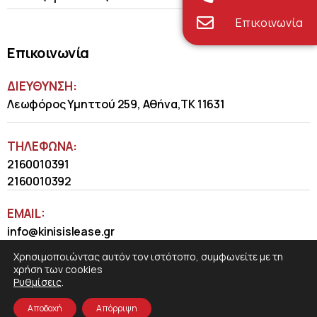
Επικοινωνία
Επικοινωνία
ΔΙΕΥΘΥΝΣΗ:
Λεωφόρος Υμηττού 259, Αθήνα,ΤΚ 11631
ΤΗΛΈΦΩΝΑ:
2160010391
2160010392
EMAIL:
info@kinisislease.gr
Χρησιμοποιώντας αυτόν τον ιστότοπο, συμφωνείτε με τη
χρήση των cookies
Ρυθμίσεις
.
Αποδοχή
Απόρριψη
COSMOTE NewSite4U
© 2026