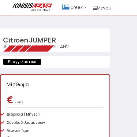
Greek
Μενού
▼
Citroen
JUMPER
JUMPER BEV 110 KWH 35 L4H2
Επαγγελματικά
Μίσθωμα
€
+ Φ.Π.Α.
Διάρκεια
( Μήνες )
Σύνολο Χιλιομέτρων
Λιανική Τιμή