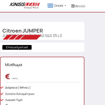
Greek
Μενού
▼
Citroen
JUMPER
JUMPER 2.2 BLUEHDI 140 S&S 35 L3
Επαγγελματικά
Μίσθωμα
€
+ Φ.Π.Α.
Διάρκεια
( Μήνες )
Σύνολο Χιλιομέτρων
Λιανική Τιμή