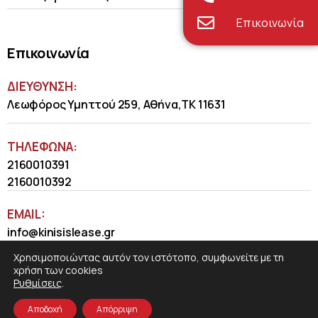
Επικοινωνία
Επικοινωνία
ΔΙΕΥΘΥΝΣΗ:
Λεωφόρος Υμηττού 259, Αθήνα,ΤΚ 11631
ΤΗΛΈΦΩΝΑ:
2160010391
2160010392
EMAIL:
info@kinisislease.gr
Χρησιμοποιώντας αυτόν τον ιστότοπο, συμφωνείτε με τη
χρήση των cookies
Ρυθμίσεις
.
Αποδοχή
Απόρριψη
COSMOTE NewSite4U
© 2026